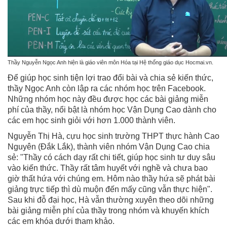
Thầy Nguyễn Ngọc Anh hiện là giáo viên môn Hóa tại Hệ thống giáo dục Hocmai.vn.
Để giúp học sinh tiện lợi trao đổi bài và chia sẻ kiến thức,
thầy Ngọc Anh còn lập ra các nhóm học trên Facebook.
Những nhóm học này đều được học các bài giảng miễn
phí của thầy, nổi bật là nhóm học Vận Dụng Cao dành cho
các em học sinh giỏi với hơn 1.000 thành viên.
Nguyễn Thị Hà, cựu học sinh trường THPT thực hành Cao
Nguyên (Đắk Lắk), thành viên nhóm Vận Dụng Cao chia
sẻ: "Thầy có cách dạy rất chi tiết, giúp học sinh tư duy sâu
vào kiến thức. Thầy rất tâm huyết với nghề và chưa bao
giờ thất hứa với chúng em. Hôm nào thầy hứa sẽ phát bài
giảng trực tiếp thì dù muộn đến mấy cũng vẫn thực hiện".
Sau khi đỗ đại học, Hà vẫn thường xuyên theo dõi những
bài giảng miễn phí của thầy trong nhóm và khuyến khích
các em khóa dưới tham khảo.