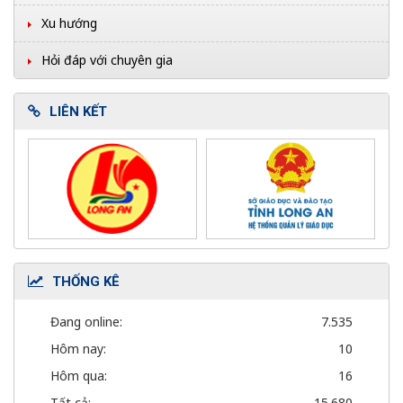
Xu hướng
Hỏi đáp với chuyên gia
LIÊN KẾT
THỐNG KÊ
Đang online:
7.535
Hôm nay:
10
Hôm qua:
16
Tất cả:
15.680