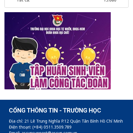
CỔNG THÔNG TIN - TRƯỜNG HỌC
Địa chỉ: 21 Lê Trung Nghĩa P.12 Quận Tân Bình Hồ Chí Minh
Điện thoạri: (+84) 0511.3509.789
Email: ascvnsupport@ascvn.com.vn