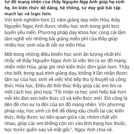
Sơ đồ mạng nhện của thầy Nguyễn Ngọc Anh giúp học sinh
học, ôn kiến thức dễ dàng, hệ thống, tư duy giải bài tập
mạch lạc và logic hơn.
Với kinh nghiệm hơn 11 năm giảng dạy môn Hóa, thầy
Nguyễn Ngọc Anh được nhiều học sinh trong giới trực
tuyến yêu mến. Phương pháp dạy khoa học cùng cái tâm
làm nghề với những bài giảng miễn phí của thầy giúp
nhiều học sinh xóa đi nỗi sợ môn Hóa.
Một trong những điều khiến học sinh ấn tượng nhất khi
nhắc về thầy Nguyễn Ngọc Anh là việc tìm ra sơ đồ mạng
nhện môn Hóa, giúp ghi nhớ kiến thức đơn giản hơn. Thầy
cho biết, trong quá trình giảng dạy, không ít lần nhận được
tâm sự của học sinh về việc khó tiếp thu lý thuyết và công
thức Hóa học. Điều đó thôi thúc thầy giúp các em tìm ra
một cách học phù hợp."Tôi nhận ra học sinh hiểu bài hơn
mỗi khi đan xen kiến thức cũ và kiến thức mới. Đó cũng là
tiền đề cho sự ra đời của sơ đồ mạng nhện. Với phương
pháp này, học sinh có thể dễ dàng xâu chuỗi lại các kiến
thức, thấy được sự liên quan giữa các nhóm chất với
nhau, giúp các em không còn rơi vào tình trạng học thuộc,
học trước quên sau và mất gốc", Ngọc Anh chia sẻ.