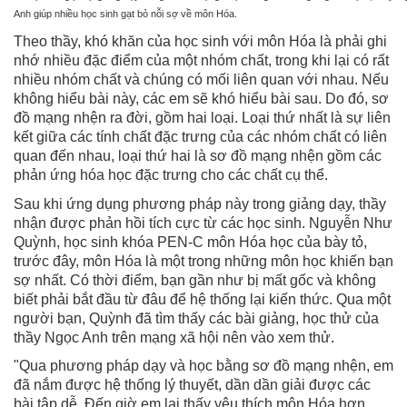
Anh giúp nhiều học sinh gạt bỏ nỗi sợ về môn Hóa.
Theo thầy, khó khăn của học sinh với môn Hóa là phải ghi
nhớ nhiều đặc điểm của một nhóm chất, trong khi lại có rất
nhiều nhóm chất và chúng có mối liên quan với nhau. Nếu
không hiểu bài này, các em sẽ khó hiểu bài sau. Do đó, sơ
đồ mạng nhện ra đời, gồm hai loại. Loại thứ nhất là sự liên
kết giữa các tính chất đặc trưng của các nhóm chất có liên
quan đến nhau, loại thứ hai là sơ đồ mạng nhện gồm các
phản ứng hóa học đặc trưng cho các chất cụ thể.
Sau khi ứng dụng phương pháp này trong giảng dạy, thầy
nhận được phản hồi tích cực từ các học sinh. Nguyễn Như
Quỳnh, học sinh khóa PEN-C môn Hóa học của bày tỏ,
trước đây, môn Hóa là một trong những môn học khiến bạn
sợ nhất. Có thời điểm, bạn gần như bị mất gốc và không
biết phải bắt đầu từ đâu để hệ thống lại kiến thức. Qua một
người bạn, Quỳnh đã tìm thấy các bài giảng, học thử của
thầy Ngọc Anh trên mạng xã hội nên vào xem thử.
"Qua phương pháp dạy và học bằng sơ đồ mạng nhện, em
đã nắm được hệ thống lý thuyết, dần dần giải được các
bài tập dễ. Đến giờ em lại thấy yêu thích môn Hóa hơn