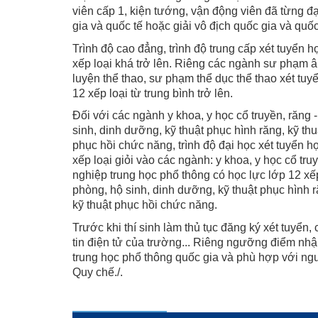
viên cấp 1, kiện tướng, vận động viên đã từng đ
gia và quốc tế hoặc giải vô địch quốc gia và quốc 
Trình độ cao đẳng, trình độ trung cấp xét tuyển h
xếp loại khá trở lên. Riêng các ngành sư phạm 
luyện thể thao, sư phạm thể dục thể thao xét tuy
12 xếp loại từ trung bình trở lên.
Đối với các ngành y khoa, y học cổ truyền, răng
sinh, dinh dưỡng, kỹ thuật phục hình răng, kỹ thu
phục hồi chức năng, trình độ đại học xét tuyển h
xếp loại giỏi vào các ngành: y khoa, y học cổ tru
nghiệp trung học phổ thông có học lực lớp 12 xế
phòng, hộ sinh, dinh dưỡng, kỹ thuật phục hình ră
kỹ thuật phục hồi chức năng.
Trước khi thí sinh làm thủ tục đăng ký xét tuyển,
tin điện tử của trường... Riêng ngưỡng điểm nhận
trung học phổ thông quốc gia và phù hợp với n
Quy chế./.