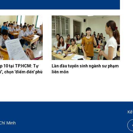
ớp 10 tại TP.HCM: Tự
Lần đầu tuyển sinh ngành sư phạm
rí', chọn 'điểm đến' phù
liên môn
Kế
Chí Minh