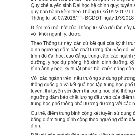
Quy chế tuyển sinh Đại học hệ chính quy; tuyển
quy ban hành kèm theo Thông tư số 05/2017/TT
Thông tư số 07/2018/TT- BGDĐT ngày 1/3/2018 
Điểm mới nổi bật của Thông tư sửa đổi lần này 
với khối ngành y, dược.
Theo Thông tư này, căn cứ kết quả của kỳ thi tr
định ngưỡng đảm bảo chất lượng đầu vào đối vớ
trình độ đại học, cao đẳng, trung cấp; các ngành 
dưỡng, y học dự phòng, hộ sinh, dinh dưỡng, kỹ t
hình ảnh y học, kỹ thuật phục hồi chức năng đào t
Với các ngành trên, nếu trường sử dụng phương 
thông quốc gia và kết quả học tập trung học phổ
tuyển, thi tuyển với điểm thi trung học phổ thông
ngưỡng đảm bảo chất lượng đầu vào của điểm thi
trung học phổ thông phải tương đương với các 
Cụ thể, điểm trung bình cộng xét tuyển sử dụng đ
bằng điểm trung bình cộng theo ngưỡng đảm bảo
định.