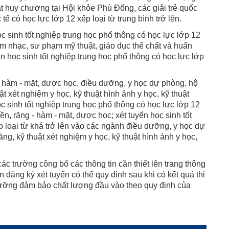
ạt huy chương tại Hội khỏe Phù Đổng, các giải trẻ quốc
tế có học lực lớp 12 xếp loại từ trung bình trở lên.
ọc sinh tốt nghiệp trung học phổ thông có học lực lớp 12
âm nhạc, sư phạm mỹ thuật, giáo dục thể chất và huấn
ển học sinh tốt nghiệp trung học phổ thông có học lực lớp
 - hàm - mặt, dược học, điều dưỡng, y học dự phòng, hộ
ật xét nghiệm y học, kỹ thuật hình ảnh y học, kỹ thuật
ọc sinh tốt nghiệp trung học phổ thông có học lực lớp 12
yền, răng - hàm - mặt, dược học; xét tuyển học sinh tốt
p loại từ khá trở lên vào các ngành điều dưỡng, y học dự
ng, kỹ thuật xét nghiệm y học, kỹ thuật hình ảnh y học,
 các trường công bố các thông tin cần thiết lên trang thông
 đăng ký xét tuyển có thể quy định sau khi có kết quả thi
gưỡng đảm bảo chất lượng đầu vào theo quy định của