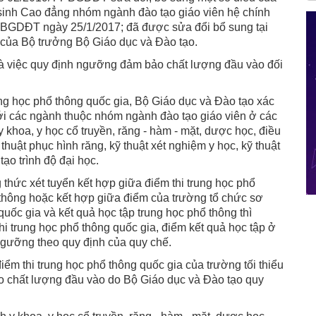
 sinh Cao đẳng nhóm ngành đào tạo giáo viên hệ chính
-BGDĐT ngày 25/1/2017; đã được sửa đổi bổ sung tại
của Bộ trưởng Bộ Giáo dục và Đào tạo.
là việc quy định ngưỡng đảm bảo chất lượng đầu vào đối
ung học phổ thông quốc gia, Bộ Giáo dục và Đào tạo xác
i các ngành thuộc nhóm ngành đào tạo giáo viên ở các
y khoa, y học cổ truyền, răng - hàm - mặt, dược học, điều
huật phục hình răng, kỹ thuật xét nghiệm y học, kỹ thuật
ạo trình độ đại học.
thức xét tuyển kết hợp giữa điểm thi trung học phổ
 thông hoặc kết hợp giữa điểm của trường tổ chức sơ
 quốc gia và kết quả học tập trung học phổ thông thì
 trung học phổ thông quốc gia, điểm kết quả học tập ở
ngưỡng theo quy định của quy chế.
iểm thi trung học phổ thông quốc gia của trường tối thiểu
 chất lượng đầu vào do Bộ Giáo dục và Đào tạo quy