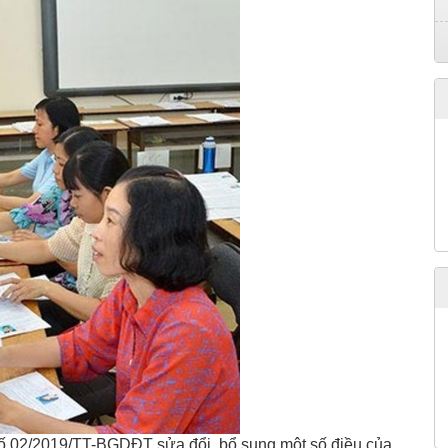
ố 02/2019/TT-BGDĐT sửa đổi, bổ sung một số điều của