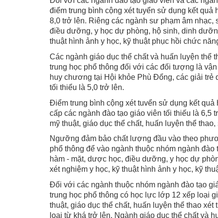
Đối với các ngành đào tạo giáo viên và các ngành
điểm trung bình cộng xét tuyển sử dụng kết quả họ
8,0 trở lên. Riêng các ngành sư phạm âm nhạc, s
điều dưỡng, y học dự phòng, hộ sinh, dinh dưỡng,
thuật hình ảnh y học, kỹ thuật phục hồi chức năng, 
Các ngành giáo dục thể chất và huấn luyện thể th
trung học phổ thông đối với các đối tượng là vận
huy chương tại Hội khỏe Phù Đổng, các giải trẻ q
tối thiểu là 5,0 trở lên.
Điểm trung bình cộng xét tuvển sử dụng kết quả h
cấp các ngành đào tạo giáo viên tối thiếu là 6,
mỹ thuật, giáo dục thể chất, huấn luyện thể thao, 
Ngưỡng đảm bảo chất lượng đầu vào theo phương
phổ thông để vào ngành thuộc nhóm ngành đào tạo
hàm - mặt, dược học, điều dưỡng, y học dự phòng
xét nghiệm y học, kỹ thuật hình ảnh y học, kỹ th
Đối với các ngành thuộc nhóm ngành đào tạo giáo 
trung học phổ thông có học lực lớp 12 xếp loại
thuật, giáo dục thể chất, huấn luyện thể thao xé
loại từ khá trở lên. Ngành giáo dục thể chất và 