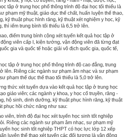
 y khoa, y học cổ truyền, răng - hàm - mặt, dược học,
c tập ở trung học phổ thông trình độ đại học tối thiểu là
ư phạm mỹ thuật, giáo dục thể chất, huấn luyện thể thao,
 kỹ thuật phục hình răng, kỹ thuật xét nghiệm y học, kỹ
thì iểm trung bình tối thiểu là 6,5 trở lên.
ao, điểm trung bình cộng xét tuyển kết quả học tập ở
 động viên cấp I, kiện tướng, vận động viên đã từng đạt
uốc gia và quốc tế hoặc giải vô địch quốc gia, quốc tế,
ọc tập ở trung học phổ thông trình độ cao đẳng, trung
5 trở lên. Riêng các ngành sư phạm âm nhạc và sư phạm
sư phạm thể dục thể thao tối thiểu là 5,0 trở lên.
 thức xét tuyển dựa vào kết quả học tập ở trung học
 giáo viên; các ngành y khoa, y học cổ truyền, răng -
, hộ sinh, dinh dưỡng, kỹ thuật phục hình răng, kỹ thuật
uật phục hồi chức năng như sau:
viên, trình độ đại học xét tuyển học sinh tốt nghiệp
 giỏi. Riêng các ngành sư phạm âm nhạc, sư phạm mỹ
t tuyển học sinh tốt nghiệp THPT có học lực lớp 12 xếp
huấn luyện thể thao xét tuyển các đối tượng là vận động